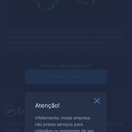
Understanding the Head and Shoulders, Double Top, and Double
Bottom patterns can significantly improve your trading decisions.
They help predict potential trend reversals, giving you a
competitive edge. Remember, practice makes perfect.
Pronto para negociar?
Registe-se agora
Atenção!
Infelizmente, nossa empresa
A Empresa não presta serviços a cidadãos e/ou residentes da
não presta serviços para
Austrália, Áustria, Bielorrússia, Bélgica, Bulgária, Canadá,
cidadãos ou residentes de seu